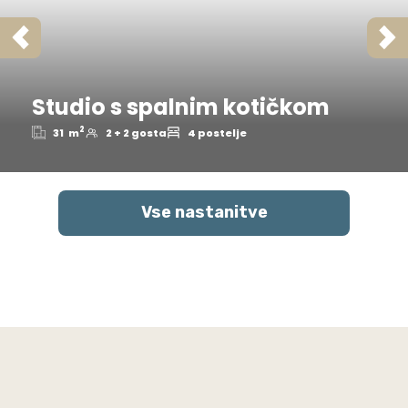
Studio s spalnim kotičkom
2
31
m
2 + 2 gosta
4 postelje
Vse nastanitve