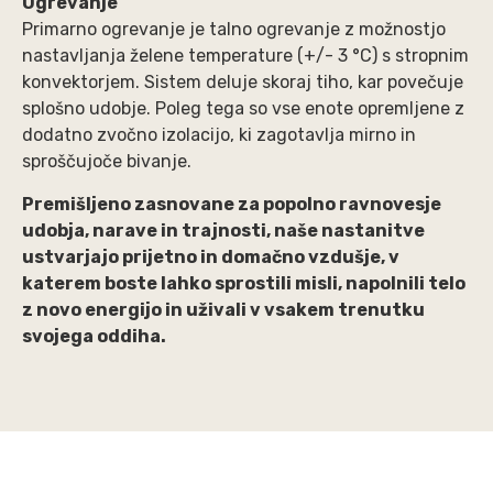
Ogrevanje
Primarno ogrevanje je talno ogrevanje z možnostjo
nastavljanja želene temperature (+/- 3 °C) s stropnim
konvektorjem. Sistem deluje skoraj tiho, kar povečuje
splošno udobje. Poleg tega so vse enote opremljene z
dodatno zvočno izolacijo, ki zagotavlja mirno in
sproščujoče bivanje.
Premišljeno zasnovane za popolno ravnovesje
udobja, narave in trajnosti, naše nastanitve
ustvarjajo prijetno in domačno vzdušje, v
katerem boste lahko sprostili misli, napolnili telo
z novo energijo in uživali v vsakem trenutku
svojega oddiha.