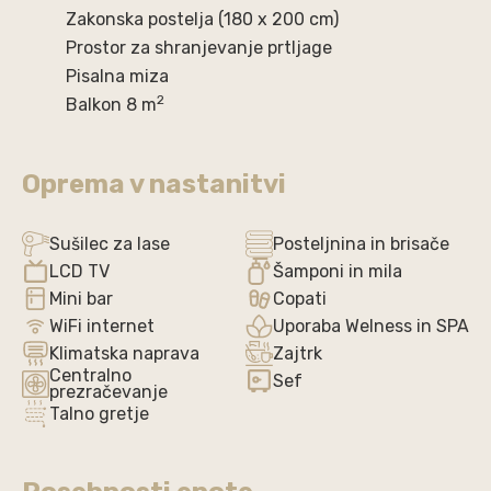
Zakonska postelja (180 x 200 cm)
Prostor za shranjevanje prtljage
Pisalna miza
2
Balkon 8 m
Oprema v nastanitvi
Sušilec za lase
Posteljnina in brisače
LCD TV
Šamponi in mila
Mini bar
Copati
WiFi internet
Uporaba Welness in SPA
Klimatska naprava
Zajtrk
Centralno
Sef
prezračevanje
Talno gretje