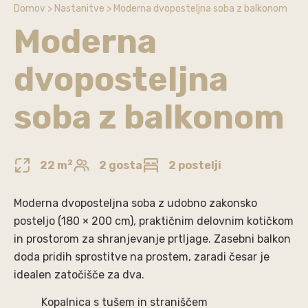
Domov
>
Nastanitve
>
Moderna dvoposteljna soba z balkonom
Moderna
dvoposteljna
soba z balkonom
2
22
m
2 gosta
2 postelji
Moderna dvoposteljna soba z udobno zakonsko
posteljo (180 × 200 cm), praktičnim delovnim kotičkom
in prostorom za shranjevanje prtljage. Zasebni balkon
doda pridih sprostitve na prostem, zaradi česar je
idealen zatočišče za dva.
Kopalnica s tušem in straniščem