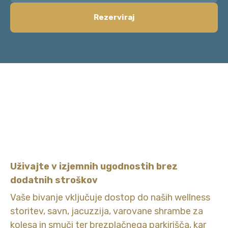
Rezerviraj
Uživajte v izjemnih ugodnostih brez
dodatnih stroškov
Vaše bivanje vključuje dostop do naših wellness
Okusni
storitev, savn, jacuzzija, varovane shrambe za
zajtrki
kolesa in smuči ter brezplačnega parkirišča, kar