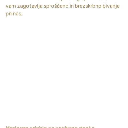
Začnite dan z zajtrkom, polnim raznovrstnih
vam zagotavlja sproščeno in brezskrbno bivanje
dobrot in lokalnih izdelkov.
pri nas.
Moderno udobje za vsakega gosta